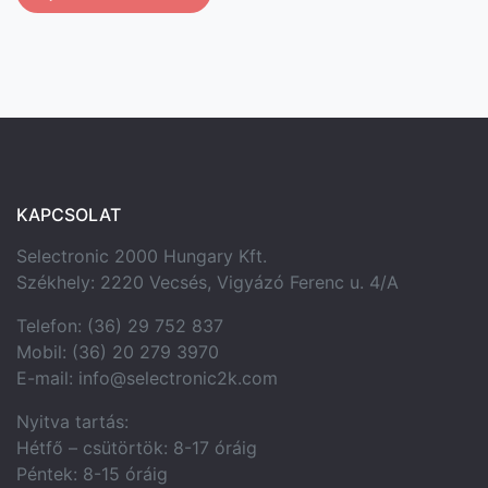
KAPCSOLAT
Selectronic 2000 Hungary Kft.
Székhely: 2220 Vecsés, Vigyázó Ferenc u. 4/A
Telefon: (36) 29 752 837
Mobil: (36) 20 279 3970
E-mail: info@selectronic2k.com
Nyitva tartás:
Hétfő – csütörtök: 8-17 óráig
Péntek: 8-15 óráig