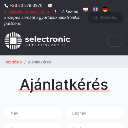
+36 20 279 3970
info@selectronic2k.com
A kis- és
Keresés
közepes sorozatú gyártások elektronikai
partnere!
Kezdőlap
Ajánlatkérés
Ajánlatkérés