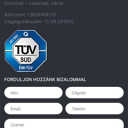
Szombat – vasárnap: zárva
Adószám: 13939418213
Cégjegyzékszám: 13 09 201820
FORDULJON HOZZÁNK BIZALOMMAL