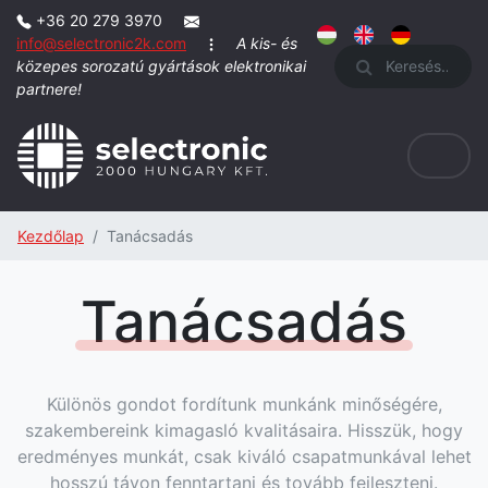
+36 20 279 3970
info@selectronic2k.com
A kis- és
Keresés
közepes sorozatú gyártások elektronikai
partnere!
Kezdőlap
Tanácsadás
Tanácsadás
Különös gondot fordítunk munkánk minőségére,
szakembereink kimagasló kvalitásaira. Hisszük, hogy
eredményes munkát, csak kiváló csapatmunkával lehet
hosszú távon fenntartani és tovább fejleszteni.