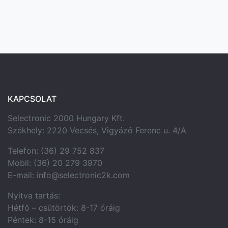
KAPCSOLAT
Selectronic 2000 Hungary Kft.
Székhely: 2220 Vecsés, Vigyázó Ferenc u. 4/A
Telefon: (36) 29 752 837
Mobil: (36) 20 279 3970
E-mail: info@selectronic2k.com
Nyitva tartás:
Hétfő – csütörtök: 8-17 óráig
Péntek: 8-15 óráig