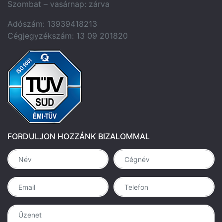
Szombat – vasárnap: zárva
Adószám: 13939418213
Cégjegyzékszám: 13 09 201820
FORDULJON HOZZÁNK BIZALOMMAL